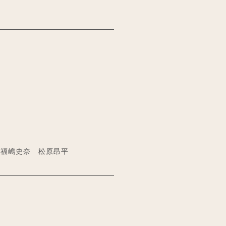
 福嶋史奈 松原昂平