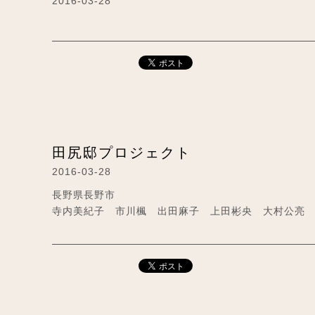
2016-03-28
田尻邸プロジェクト
2016-03-28
長野県長野市
寺内美紀子 市川楓 出田麻子 上田彬央 大村公亮