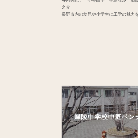
寺内美紀子 小林由季 手島理沙 加
之介
長野市内の幼児や小学生に工学の魅力
犀陵中学校中庭ベン